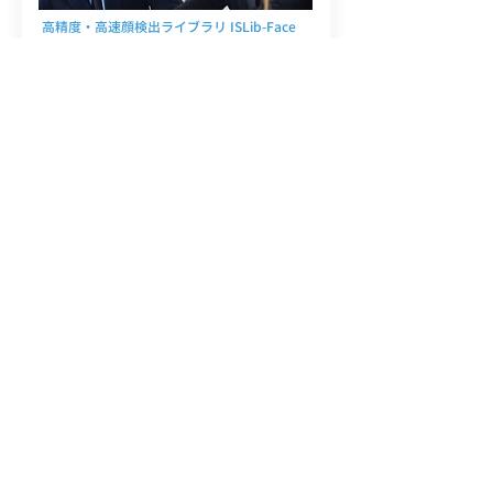
高精度・高速顔検出ライブラリ ISLib-Face
ISLib-Faceは、ディープラーニングを用いた高
速・高精度な顔検出ライブラリです。
従来のライブラリでは検出が困難なシーンでも高
精度な検出をリアルタイムに実現します。
詳細はこちら
グラフ画像自動数値化サービス
GraphOCR-Auto
GraphOCR-Autoはグラフ画像を数値化できる
Webサービスです。
​精度の高い読み取り機能により、手作業が不要の
ため大量画像を自動で処理することも可能です。