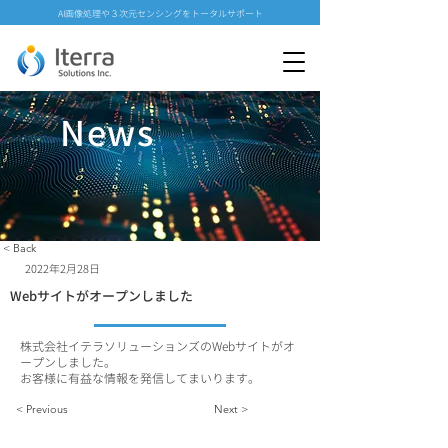
AI画像処理や３次元センシングをトータルサポート
News
< Back
2022年2月28日
Webサイトがオープンしました
株式会社イテラソリューションズのWebサイトがオ
ープンしました。
お客様に有益な情報を発信してまいります。
< Previous
Next >